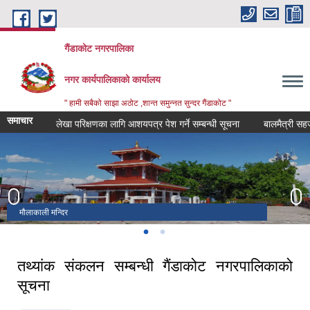
Skip to main content
गैंडाकोट नगरपालिका
नगर कार्यपालिकाको कार्यालय
" हामी सबैको साझा अठोट ,शान्त समुन्नत सुन्दर गैंडाकोट "
समाचार
लेखा परिक्षणका लागि आशयपत्र पेश गर्ने सम्बन्धी सूचना
बालमैत्री सहजकर्ताको
नारायणी नदी ( पुल )
मौलाकाली मन्दिर
तथ्यांक संकलन सम्बन्धी गैंडाकोट नगरपालिकाको
सूचना