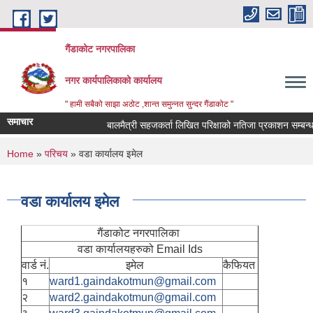
Skip to main content
गैंडाकोट नगरपालिका
नगर कार्यपालिकाको कार्यालय
" हामी सबैको साझा अठोट ,शान्त समुन्नत सुन्दर गैंडाकोट "
समाचार
बालमैत्री सहजकर्ता लिखित परिक्षाको नतिजा प्रकाशन सम्बन्धमा
You are here
Home
»
परिचय
» वडा कार्यालय इमेल
वडा कार्यालय इमेल
गैंडाकोट नगरपालिका
वडा कार्यालयहरुको Email Ids
वार्ड नं.
इमेल
कैफियत
१
ward1.gaindakotmun@gmail.com
२
ward2.gaindakotmun@gmail.com