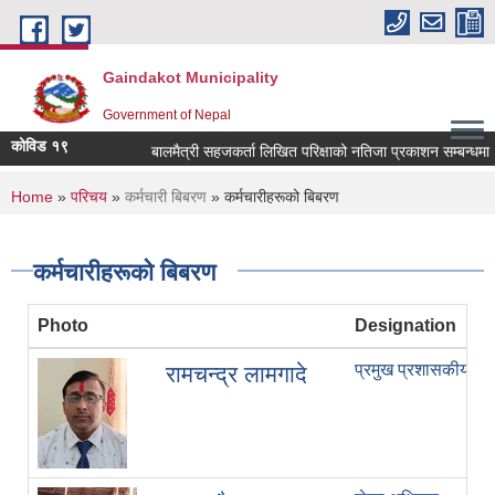
Skip to main content
Gaindakot Municipality
Government of Nepal
कोविड १९
बालमैत्री सहजकर्ता लिखित परिक्षाको नतिजा प्रकाशन सम्बन्धमा
You are here
Home
»
परिचय
»
कर्मचारी बिबरण
» कर्मचारीहरूको बिबरण
कर्मचारीहरूको बिबरण
Photo
Designation
प्रमुख प्रशासकीय अध
रामचन्द्र लामगादे