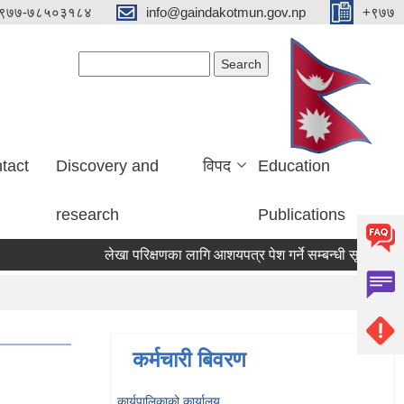
९७७-७८५०३१८४
info@gaindakotmun.gov.np
+९७७
Search form
Search
tact
Discovery and
विपद
Education
research
Publications
लेखा परिक्षणका लागि आशयपत्र पेश गर्ने सम्बन्धी सूचना
बाल
कर्मचारी बिवरण
कार्यपालिकाको कार्यालय