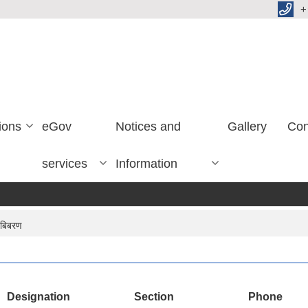
+
ions
eGov
Notices and
Gallery
Con
services
Information
 बिबरण
Designation
Section
Phone