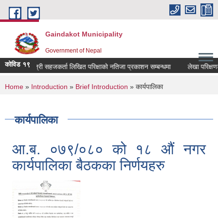
Skip to main content
Gaindakot Municipality
Government of Nepal
कोविड १९
बालमैत्री सहजकर्ता लिखित परिक्षाको नतिजा प्रकाशन सम्बन्धमा
लेखा परिक्षणका ला
You are here
Home
»
Introduction
»
Brief Introduction
» कार्यपालिका
कार्यपालिका
आ.ब. ०७९/०८० को १८ औं नगर
कार्यपालिका बैठकका निर्णयहरु