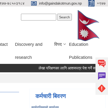
९७७-७८५०३१८४
info@gaindakotmun.gov.np
+९७७
Search form
Search
tact
Discovery and
विपद
Education
research
Publications
लेखा परिक्षणका लागि आशयपत्र पेश गर्ने सम्बन्धी सूचना
कर्मचारी बिवरण
कार्यपालिकाको कार्यालय