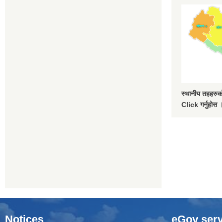
स्थानीय तहहरुको
Click गर्नुहोस 
Notices
eGov serv