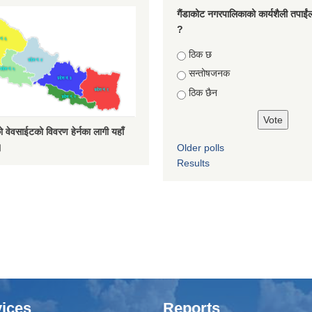
गैंडाकोट नगरपालिकाको कार्यशैली तपाईं
?
Choices
ठिक छ
सन्तोषजनक
ठिक छैन
 वेवसाईटको विवरण हेर्नका लागी यहाँ
।
Older polls
Results
ices
Reports