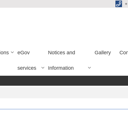
+
ions
eGov
Notices and
Gallery
Con
services
Information