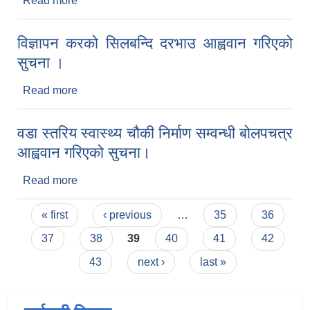
Read more
about USG मेसिन खरिद सम्वन्धि सूचना ।
विज्ञापन करको सिलबन्दि दरभाउ आह्ववान गरिएको
व्यवसायिक तथा सीप विकास तालिममा सहभागीताका लागि आवेदन दिने फारम
सुचना ।
Read more
about विज्ञापन करको सिलबन्दि दरभाउ आह्ववान गरिएको
सुचना ।
वडा स्तरिय स्वास्थ्य चौकी निर्माण सम्वन्धी बोलपचत्र
आह्ववान गरिएको सुचना।
Read more
about वडा स्तरिय स्वास्थ्य चौकी निर्माण सम्वन्धी बोलपचत्र
आह्ववान गरिएको सुचना।
Pages
« first
‹ previous
…
35
36
37
38
39
40
41
42
43
next ›
last »