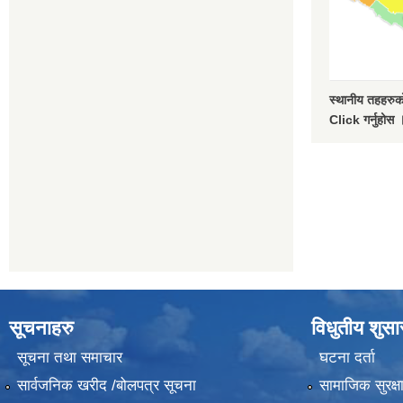
स्थानीय तहहरुको
Click गर्नुहोस 
सूचनाहरु
विधुतीय शुस
सूचना तथा समाचार
घटना दर्ता
सार्वजनिक खरीद /बोलपत्र सूचना
सामाजिक सुरक्ष