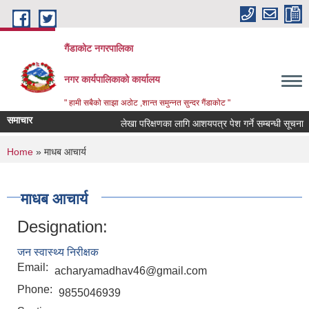
Skip to main content
गैंडाकोट नगरपालिका
नगर कार्यपालिकाको कार्यालय
" हामी सबैको साझा अठोट ,शान्त समुन्नत सुन्दर गैंडाकोट "
समाचार
लेखा परिक्षणका लागि आशयपत्र पेश गर्ने सम्बन्धी सूचना
You are here
Home
» माधब आचार्य
माधब आचार्य
Designation:
जन स्वास्थ्य निरीक्षक
Email:
acharyamadhav46@gmail.com
Phone:
9855046939