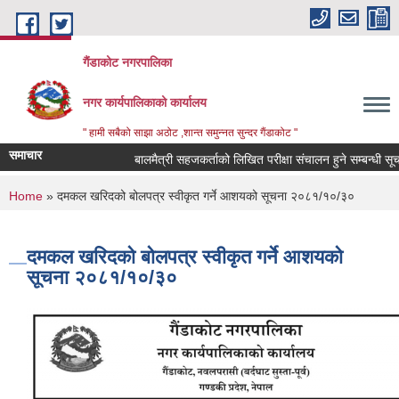
Skip to main content
गैंडाकोट नगरपालिका
नगर कार्यपालिकाको कार्यालय
" हामी सबैको साझा अठोट ,शान्त समुन्नत सुन्दर गैंडाकोट "
समाचार
बालमैत्री सहजकर्ताको लिखित परीक्षा संचालन हुने सम्बन्धी सूचना !
You are here
Home
» दमकल खरिदको बोलपत्र स्वीकृत गर्ने आशयको सूचना २०८१/१०/३०
दमकल खरिदको बोलपत्र स्वीकृत गर्ने आशयको
सूचना २०८१/१०/३०