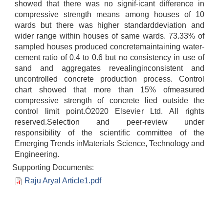
showed that there was no signif-icant difference in
compressive strength means among houses of 10
wards but there was higher standarddeviation and
व्यवसायिक तथा सीप विकास तालिममा सहभागीताका लागि आवेदन दिने फारम
wider range within houses of same wards. 73.33% of
sampled houses produced concretemaintaining water-
cement ratio of 0.4 to 0.6 but no consistency in use of
sand and aggregates revealinginconsistent and
uncontrolled concrete production process. Control
chart showed that more than 15% ofmeasured
compressive strength of concrete lied outside the
control limit point.Ó2020 Elsevier Ltd. All rights
reserved.Selection and peer-review under
responsibility of the scientific committee of the
Emerging Trends inMaterials Science, Technology and
Engineering.
Supporting Documents:
Raju Aryal Article1.pdf