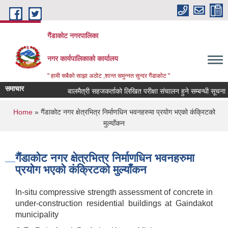
Skip to main content
गैंडाकोट नगरपालिका
नगर कार्यपालिकाको कार्यालय
" हामी सबैको साझा अठोट ,शान्त समुन्नत सुन्दर गैंडाकोट "
समाचार
बालमैत्री सहजकर्ताको लिखित परीक्षा संचालन हुने सम्बन्धी सूचना !
You are here
Home
» गैंडाकोट नगर क्षेत्रभित्र निर्माणधिन भवनहरुमा प्रयोग भएको कंक्रिटको
मुल्याँकन
गैंडाकोट नगर क्षेत्रभित्र निर्माणधिन भवनहरुमा
प्रयोग भएको कंक्रिटको मुल्याँकन
In-situ compressive strength assessment of concrete in
under-construction residential buildings at Gaindakot
municipality